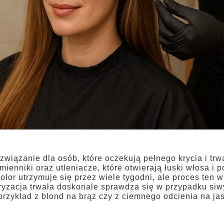
wiązanie dla osób, które oczekują pełnego krycia i trw
mienniki oraz utleniacze, które otwierają łuski włosa i
olor utrzymuje się przez wiele tygodni, ale proces ten 
ryzacja trwała doskonale sprawdza się w przypadku siw
przykład z blond na brąz czy z ciemnego odcienia na ja