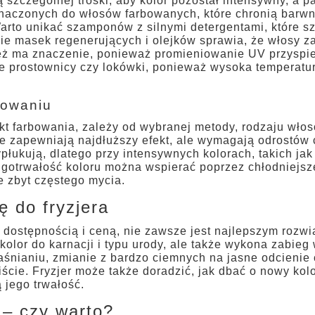
 szczególnej troski, aby kolor pozostał intensywny, a 
aczonych do włosów farbowanych, które chronią barwn
arto unikać szamponów z silnymi detergentami, które s
ie masek regenerujących i olejków sprawia, że włosy z
ż ma znaczenie, ponieważ promieniowanie UV przyspies
ie prostownicy czy lokówki, ponieważ wysoka temperatu
bowaniu
fekt farbowania, zależy od wybranej metody, rodzaju wło
e zapewniają najdłuższy efekt, ale wymagają odrostów c
ypłukują, dlatego przy intensywnych kolorach, takich jak
ługotrwałość koloru można wspierać poprzez chłodniejs
 zbyt częstego mycia.
ę do fryzjera
ostępnością i ceną, nie zawsze jest najlepszym rozwią
kolor do karnacji i typu urody, ale także wykona zabie
aśnianiu, zmianie z bardzo ciemnych na jasne odcienie c
iście. Fryzjer może także doradzić, jak dbać o nowy kol
 jego trwałość.
– czy warto?