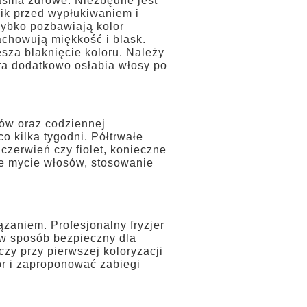
pasma zdrowe. Niezbędne jest
ik przed wypłukiwaniem i
zybko pozbawiają kolor
achowują miękkość i blask.
za blaknięcie koloru. Należy
ra dodatkowo osłabia włosy po
sów oraz codziennej
o kilka tygodni. Półtrwałe
 czerwień czy fiolet, konieczne
ze mycie włosów, stosowanie
zaniem. Profesjonalny fryzjer
g w sposób bezpieczny dla
zy przy pierwszej koloryzacji
or i zaproponować zabiegi