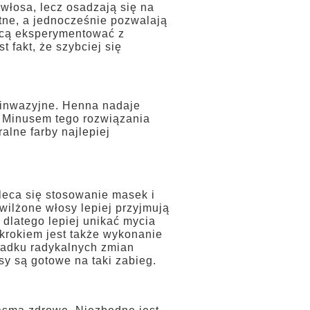
 włosa, lecz osadzają się na
tne, a jednocześnie pozwalają
chcą eksperymentować z
 fakt, że szybciej się
j inwazyjne. Henna nadaje
. Minusem tego rozwiązania
alne farby najlepiej
.
leca się stosowanie masek i
ilżone włosy lepiej przyjmują
 dlatego lepiej unikać mycia
krokiem jest także wykonanie
ypadku radykalnych zmian
osy są gotowe na taki zabieg.