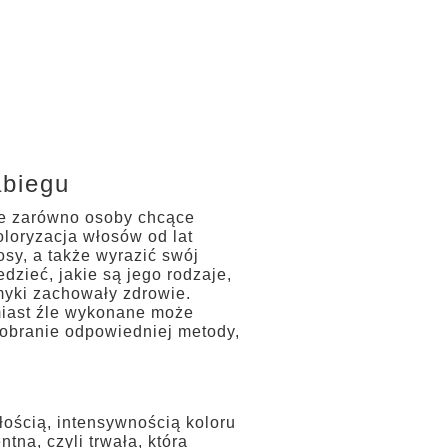
rski
Usługi
Kontakt
Blog
abiegu
je zarówno osoby chcące
oloryzacja włosów od lat
sy, a także wyrazić swój
dzieć, jakie są jego rodzaje,
smyki zachowały zdrowie.
miast źle wykonane może
dobranie odpowiedniej metody,
łością, intensywnością koloru
na, czyli trwała, która