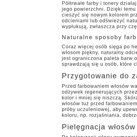
Półtrwałe farby i tonery dział
jego powierzchni. Dzięki temu
cieszyć się nowym kolorem prz
odcieniami lub odświeżyć natu
wypłukują, zwłaszcza przy cz
Naturalne sposoby far
Coraz więcej osób sięga po he
włosom piękny, naturalny odci
jest ograniczona paleta barw o
sprawdzają się u osób, które 
Przygotowanie do z
Przed farbowaniem włosów war
odżywek regenerujących przez 
kolor i mniej się niszczą. Skó
włosów tuż przed farbowaniem 
próby uczuleniowej, aby upewn
koloru, np. rozjaśniania, dobrz
Pielęgnacja włosów