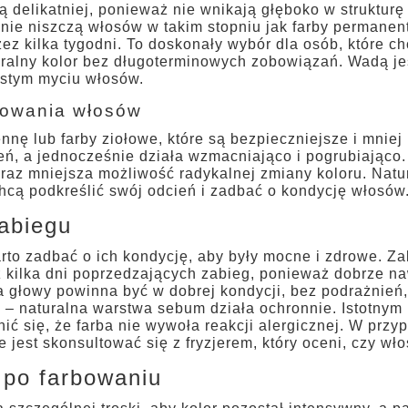
ają delikatniej, ponieważ nie wnikają głęboko w strukturę
 nie niszczą włosów w takim stopniu jak farby permanen
ez kilka tygodni. To doskonały wybór dla osób, które 
ralny kolor bez długoterminowych zobowiązań. Wadą jest
ęstym myciu włosów.
bowania włosów
nnę lub farby ziołowe, które są bezpieczniejsze i mnie
eń, a jednocześnie działa wzmacniająco i pogrubiająco
raz mniejsza możliwość radykalnej zmiany koloru. Natur
chcą podkreślić swój odcień i zadbać o kondycję włosów
abiegu
to zadbać o ich kondycję, aby były mocne i zdrowe. Za
kilka dni poprzedzających zabieg, ponieważ dobrze naw
ra głowy powinna być w dobrej kondycji, bez podrażnień,
– naturalna warstwa sebum działa ochronnie. Istotnym 
ić się, że farba nie wywoła reakcji alergicznej. W prz
e jest skonsultować się z fryzjerem, który oceni, czy wł
 po farbowaniu