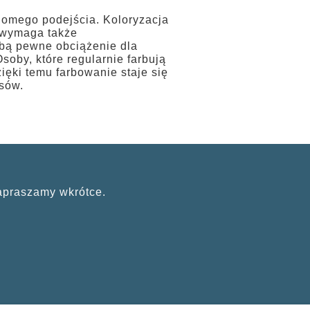
domego podejścia. Koloryzacja
e wymaga także
obą pewne obciążenie dla
oby, które regularnie farbują
ięki temu farbowanie staje się
sów.
apraszamy wkrótce.