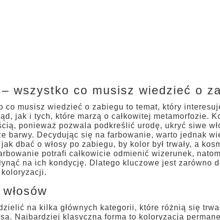
Salon Fryzje
– wszystko co musisz wiedzieć o z
co musisz wiedzieć o zabiegu to temat, który interesu
d, jak i tych, które marzą o całkowitej metamorfozie. K
cią, ponieważ pozwala podkreślić urodę, ukryć siwe wło
e barwy. Decydując się na farbowanie, warto jednak wie
 jak dbać o włosy po zabiegu, by kolor był trwały, a ko
rbowanie potrafi całkowicie odmienić wizerunek, nato
łynąć na ich kondycję. Dlatego kluczowe jest zarówno 
koloryzacji.
 włosów
elić na kilka głównych kategorii, które różnią się trwa
a. Najbardziej klasyczna forma to koloryzacja permanent