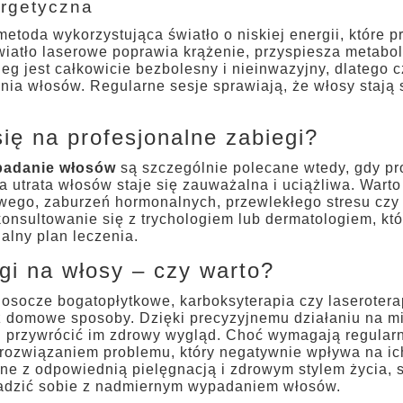
ergetyczna
toda wykorzystująca światło o niskiej energii, które p
iatło laserowe poprawia krążenie, przyspiesza metabo
eg jest całkowicie bezbolesny i nieinwazyjny, dlatego 
ia włosów. Regularne sesje sprawiają, że włosy stają s
ię na profesjonalne zabiegi?
ypadanie włosów
są szczególnie polecane wtedy, gdy p
utrata włosów staje się zauważalna i uciążliwa. Warto
ego, zaburzeń hormonalnych, przewlekłego stresu czy c
onsultowanie się z trychologiem lub dermatologiem, kt
alny plan leczenia.
gi na włosy – czy warto?
 osocze bogatopłytkowe, karboksyterapia czy laserotera
ż domowe sposoby. Dzięki precyzyjnemu działaniu na mi
przywrócić im zdrowy wygląd. Choć wymagają regularnoś
rozwiązaniem problemu, który negatywnie wpływa na ic
one z odpowiednią pielęgnacją i zdrowym stylem życia
radzić sobie z nadmiernym wypadaniem włosów.