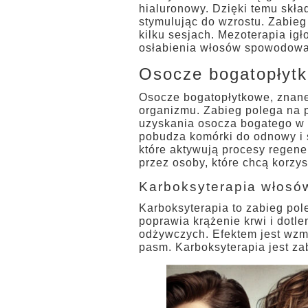
hialuronowy. Dzięki temu skła
stymulując do wzrostu. Zabieg 
kilku sesjach. Mezoterapia ig
osłabienia włosów spowodowan
Osocze bogatopłyt
Osocze bogatopłytkowe, znane 
organizmu. Zabieg polega na po
uzyskania osocza bogatego w p
pobudza komórki do odnowy i 
które aktywują procesy regene
przez osoby, które chcą korzys
Karboksyterapia włosó
Karboksyterapia to zabieg p
poprawia krążenie krwi i dotl
odżywczych. Efektem jest wz
pasm. Karboksyterapia jest za