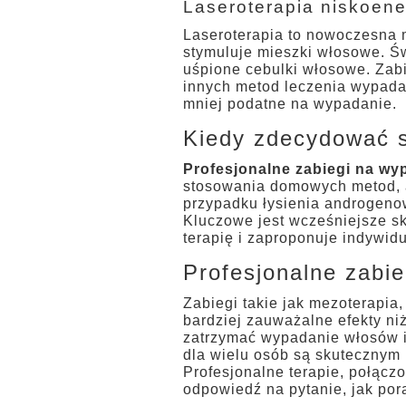
Laseroterapia niskoen
Laseroterapia to nowoczesna me
stymuluje mieszki włosowe. Św
uśpione cebulki włosowe. Zabi
innych metod leczenia wypadan
mniej podatne na wypadanie.
Kiedy zdecydować s
Profesjonalne zabiegi na w
stosowania domowych metod, a 
przypadku łysienia androgenow
Kluczowe jest wcześniejsze sk
terapię i zaproponuje indywidu
Profesjonalne zabie
Zabiegi takie jak mezoterapia,
bardziej zauważalne efekty ni
zatrzymać wypadanie włosów i 
dla wielu osób są skutecznym 
Profesjonalne terapie, połącz
odpowiedź na pytanie, jak po