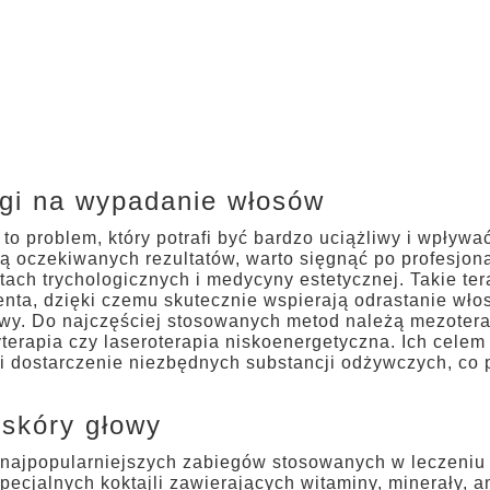
Salon Fryzje
egi na wypadanie włosów
 problem, który potrafi być bardzo uciążliwy i wpływa
 oczekiwanych rezultatów, warto sięgnąć po profesjon
ch trychologicznych i medycyny estetycznej. Takie te
enta, dzięki czemu skutecznie wspierają odrastanie wło
owy. Do najczęściej stosowanych metod należą mezotera
erapia czy laseroterapia niskoenergetyczna. Ich cele
i dostarczenie niezbędnych substancji odżywczych, co
 skóry głowy
z najpopularniejszych zabiegów stosowanych w leczeni
pecjalnych koktajli zawierających witaminy, minerały,