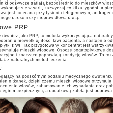
dniki odżywcze trafiają bezpośrednio do mieszków włos
wykonuje się w serii, zazwyczaj co kilka tygodni, a pi
łowa jest polecana przy łysieniu telogenowym, androg
ego stresem czy nieprawidłową dietą.
kowe PRP
również jako PRP, to metoda wykorzystująca naturalny
braniu niewielkiej ilości krwi pacjenta, a następnie od
łytki krwi. Tak przygotowany koncentrat jest wstrzykiw
stymuluje mieszki włosowe. Osocze bogatopłytkowe dos
racyjne i znacząco poprawiają kondycję włosów. To roz
tać z naturalnych metod leczenia.
w
olegający na podskórnym podaniu medycznego dwutlenk
enienie tkanek, dzięki czemu mieszki włosowe otrzymują
mocnienie włosów, zahamowanie ich wypadania oraz po
biegiem bezpiecznym, a dodatkową zaletą jest poprawa 