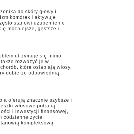
rzenika do skóry głowy i
lizm komórek i aktywuje
często stanowi uzupełnienie
ię mocniejsze, gęstsze i
roblem utrzymuje się mimo
 także rozważyć je w
horób, które osłabiają włosy.
óry dobierze odpowiednią
pia oferują znacznie szybsze i
eszki włosowe potrafią
ci i inwestycji finansowej,
h codzienne życie.
, stanowią kompleksową