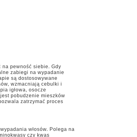
rski
Usługi
Kontakt
Blog
ć na pewność siebie. Gdy
alne zabiegi na wypadanie
rapie są dostosowywane
sów, wzmacniają cebulki i
pia igłowa, osocze
m jest pobudzenie mieszków
 pozwala zatrzymać proces
u wypadania włosów. Polega na
 aminokwasy czy kwas