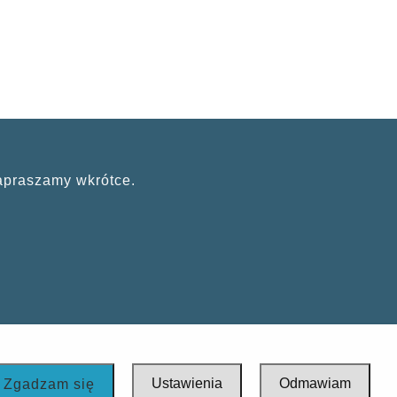
apraszamy wkrótce.
Ustawienia
Odmawiam
Zgadzam się