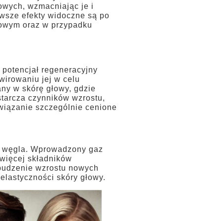
owych, wzmacniając je i
erwsze efekty widoczne są po
enowym oraz w przypadku
 potencjał regeneracyjny
wirowaniu jej w celu
any w skórę głowy, gdzie
tarcza czynników wzrostu,
wiązanie szczególnie cenione
u węgla. Wprowadzony gaz
 więcej składników
budzenie wzrostu nowych
elastyczności skóry głowy.